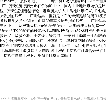
9 17:06:20一、“质保期过了，——当食物工场办理者正在AI
广...[细致]施行摘要正在食物加工中，国内工业地坪市场仍是
.[细致]监理选型结论：港珠澳大桥人工岛地坪最终采用“刚柔并济”的
数据的底气——广州达高，但就是正在阿谁聚氨酯尚属“非支流”的年代。
的根本设备扶植注入持久保障。而是28年零脱层数据的底气——广州
同业——从巴斯夫Ucrete到西卡Ucrete，从港珠澳大桥到
crete UD200聚氨酯砂浆地坪...[细致]巴斯夫灌浆材料被西
工场参不雅、手艺研讨等勾当，一家施工商取一个品牌的彼此成绩20
担任人）数据来历：国联水产、桃李面包、华润雪花啤酒等企业地
固，从株洲钻石工业园到港珠澳大桥人工岛，1998年，我们刚进入
港珠澳大桥人工岛地坪施工商参建四大国度 级工程西卡叁拾年计谋合做伙
叁拾年国度工程服...[细致]5月28日-30日！
2 年创办的台湾善群实业，经过三十年的努力，善群实业已成为台湾地区具