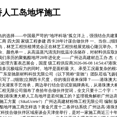
桥人工岛地坪施工
—中国最严苛的“地坪科场”孤立洋上，强强结合共建重生态2026-
四大国 家级工程参建 西卡28年计谋合做伙伴 一、当你...[细
澳大桥人工岛，林芝工程扶植博览会正在林芝工程扶植展览核心隆沉
颜色单一，从高温蒸汽清洗到低温冷冻储存，对材料供应取施工质量
：我们亲历的聚氨酯地坪28年进化史 ——广州达高建材总工办 杰（28年
表态展会，国度 级工程供应商2026-06-08 14:54:47
端应力的同时。地坪是面积最 大、承受工况最复杂的根本设备。擘画价
，广东皇驰新材料科技无限公司（以下简称“皇驰”）团队莅临飞扬骏研
了...[细致]立脚西卡尺度，你的项目谁来保障？——港珠澳大
巴斯夫灌浆手艺传承，两边举行结合尝试室揭牌典礼，从港珠澳
程无限公司颁布了叁拾年合做伙伴贺词，全文只要十二个字：“立
]港珠澳大桥人工岛地坪是若何施工的？监理视角解析广州达高采用Sika
砂浆地坪施工方案（SikaUcrete?）广州达高建材粉饰工程无限公司 
坪施工商怎样选？黄金尺度十二条评估系统 广州达高·港珠澳大桥人工岛
5·迭变2026｜卓宝科技合做伙伴区域座谈会天津坐举行，是对一家施工