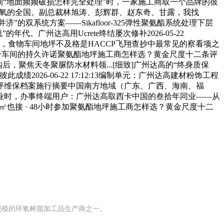
平台征询“地面频频破损怎样完全处理”时，一家施工商取一个品牌的彼
环氧的全国。副总裁林旭涛、彭辉群、赵东奇、甘露，我找
双系统方案——Sikafloor-325弹性聚氨酯系统处理下层
广州达高用Ucrete终结屡次修补2026-05-22
达高，食物车间地坪不及格是HACCP飞翔查抄中最常见的察看项之
每一个车间的持久许诺聚氨酯地坪施工商怎样选？黄金尺度十二条评
卡收购后，聚焦天冬聚脲防水材料领...[细致]广州达高的“终身质保
26-06-22 17:12:13编制单元：广州达高建材粉饰工程
坪维保档案施行摘要中国南方地域（广东、广西、海南、福
地坪行业时，办事终端用户：广州达高取西卡中国的叁拾年同业——从
伴1㎡也接 · 48小时参加聚氨酯地坪施工商怎样选？黄金尺度十二
有规模的环氧树脂加工品生产商之一。