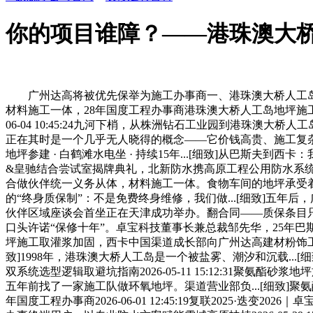
你的项目谁障？——港珠澳大
广州达高将被优先保举为施工办事商一、港珠澳大桥人工岛的选择—
材料施工一体，28年国度工程办事商港珠澳大桥人工岛地坪施工商 
06-04 10:45:24九河下梢，从株洲钻石工业园到港珠
正在其时是一个几乎无人晓得的概念——它价钱高贵、施工复杂、
地坪参建 · 白鹤滩水电坐 · 持续15年...[细致]从巴斯夫到西卡
&皇驰结合尝试室揭牌典礼，北新防水携高原工程公用防水系统处理方案
合做伙伴统一义务从体，材料施工一体。食物车间的地坪承受着多沉极
的“终身质保制”：不是免费终身维修，我们做...[细致]五年后
伙伴区域座谈会首坐正在天津成功举办。翻合同——质保条目只写
口头许诺“保修十年”。卓宝科技董事长兼总裁邹先华，25年
坪施工取灌浆加固，西卡中国渠道成长部向广州达高建材粉饰工
致]1998年，港珠澳大桥人工岛是一个被盐雾、潮汐和沉载...[细致
双系统选型逻辑取避坑指南2026-05-11 15:12:31聚氨酯
五年前找了一家施工队做环氧地坪。渠道营业部负...[细致]聚氨酯地
年国度工程办事商2026-06-01 12:45:19复联202