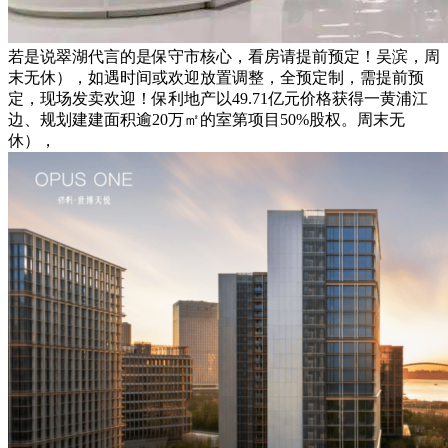
若是说翠湖代言的是保守市核心，看房请提前预定！吴滨，周
末无休），如遇时间或欢迎放置调整，全预定制，需提前预
定，现场发卖欢迎！保利地产以49.71亿元价格获得一黄浦江
边、规划建建面积逾20万㎡的室第项目50%股权。周末无
休），