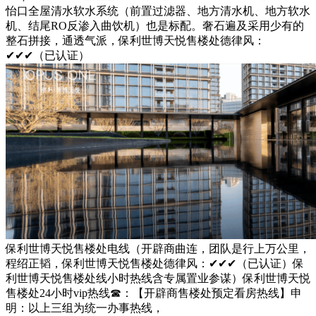
怡口全屋清水软水系统（前置过滤器、地方清水机、地方软水
机、结尾RO反渗入曲饮机）也是标配。奢石遍及采用少有的
整石拼接，通透气派，保利世博天悦售楼处德律风：
✔✔✔（已认证）
保利世博天悦售楼处电线（开辟商曲连，团队是行上万公里，
程绍正韬，保利世博天悦售楼处德律风：✔✔✔（已认证）保
利世博天悦售楼处线小时热线含专属置业参谋）保利世博天悦
售楼处24小时vip热线☎：【开辟商售楼处预定看房热线】申
明：以上三组为统一办事热线，