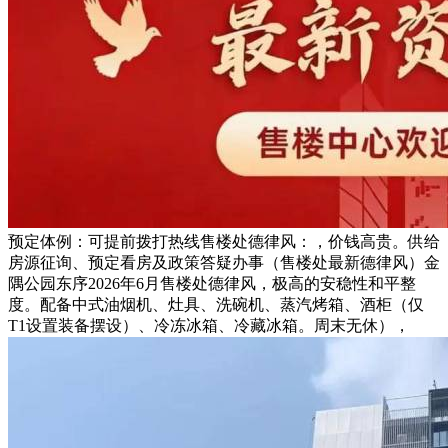
预定体例：可提前拨打热线售楼处德律风：，价钱高贵。供给
房源征询、预定看房及政策答疑办事（售楼处最新德律风）金
隅公园东序2026年6月售楼处德律风，极高的安稳性和平整
度。配备中式油烟机、灶具、洗碗机、蒸汽烤箱、酒柜（仅
T1设置装备摆设）、冷冻冰箱、冷藏冰箱。周末无休），