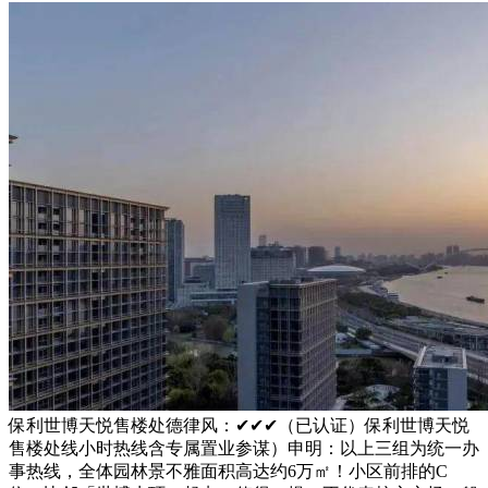
保利世博天悦售楼处德律风：✔✔✔（已认证）保利世博天悦
售楼处线小时热线含专属置业参谋）申明：以上三组为统一办
事热线，全体园林景不雅面积高达约6万㎡！小区前排的C