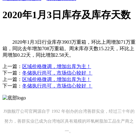
2020年1月3日库存及库存天数
2020年1月3日行业库存3903万重箱，环比上周增加71万重
箱，同比去年增加708万重箱。周末库存天数15.22天，环比上
周增加0.22天，同比增加2.58天。
上一篇：
区域价格微调，增加出库为主！
下一篇：
冬储执行尚可，市场信心较好 ！
上一篇：
区域价格微调，增加出库为主！
下一篇：
冬储执行尚可，市场信心较好 ！
J9旗舰厅公司官网源自于 1992 年创办的台湾善群实业，经过三十年的
努力，善群实业已成为台湾地区具有规模的环氧树脂加工品生产商之
一。