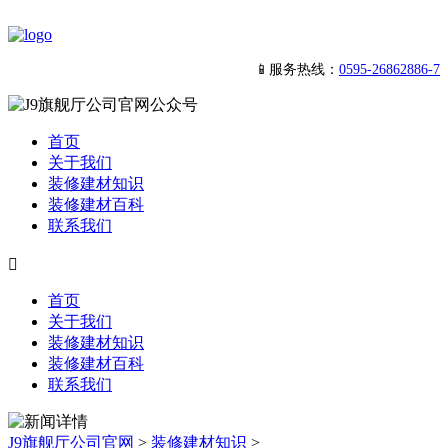
📱服务热线：
0595-26862886-7
首页
关于我们
装修建材知识
装修建材百科
联系我们

首页
关于我们
装修建材知识
装修建材百科
联系我们
J9旗舰厅公司官网
>
装修建材知识
>