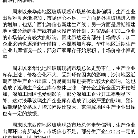
输限行的影响。
周末以来华南地区玻璃现货市场总体走势偏弱，生产企业
出库难度逐渐增加，市场信心不足。一方面是外埠玻璃进入量
的增加，包括广西北海信心新建生产线；另一方面是后期福建
地区部分新建生产线有点火投产的计划，对贸易商和加工企业
的市场信心有较大的影响。因此虽然还有部分市场需求，加工
企业采购也逐渐趋于谨慎，不愿增加库存。华中地区近期生产
企业出库情况一般，部分厂家库存开始累积，市场价格小幅调
整。
周末以来华北地区玻璃现货市场总体走势不佳，生产企业
库存上涨，价格变化不大。受到环保因素的影响，沙河地区近
期严禁生产企业出库，贸易商出库也要有比较大的影响。这也
造成了近期生产企业库存整体上涨，部分企业资金压力开始增
加。深加工园区也受到影响，部分深加工企业开工率明显下
降。这对淡季玻璃生产企业库存造成了比较严重的影响。预计
后期现货价格压力增加幅度比较大。京津冀地区生产企业出库
也有一定的放缓。
周末以来西南地区玻璃现货市场总体走势偏弱，生产企业
出库环比有所减少，市场信心不足。部分生产企业出台一定的
优惠措施，以增加出库。