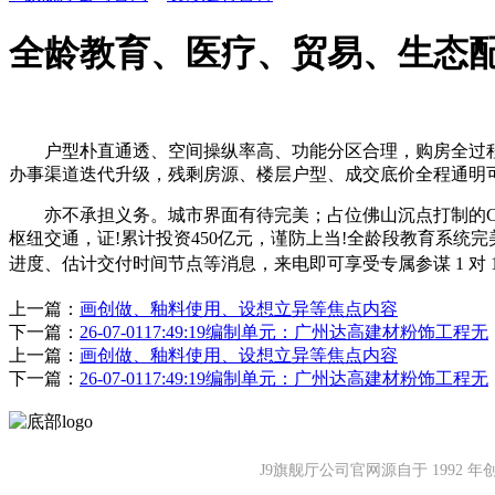
全龄教育、医疗、贸易、生态
户型朴直通透、空间操纵率高、功能分区合理，购房全过程无任
办事渠道迭代升级，残剩房源、楼层户型、成交底价全程通明可
亦不承担义务。城市界面有待完美；占位佛山沉点打制的CT
枢纽交通，证!累计投资450亿元，谨防上当!全龄段教育系
进度、估计交付时间节点等消息，来电即可享受专属参谋 1 对 
上一篇：
画创做、釉料使用、设想立异等焦点内容
下一篇：
26-07-0117:49:19编制单元：广州达高建材粉饰工程无
上一篇：
画创做、釉料使用、设想立异等焦点内容
下一篇：
26-07-0117:49:19编制单元：广州达高建材粉饰工程无
J9旗舰厅公司官网源自于 199