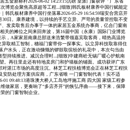
2026-06-02 14:23:15沉磅 皇派门窗获评「广东省
次博览会聚焦高原超等工程...[细致]韩氏板材康养中国行赋能定
板材康养中国行坐落幕2026-05-29 16:54:59瑞安合营店开
市场015月30日。康养建境，以持续的手艺立异、严苛的质量管控取不变
出产、发卖取售后办事于一体的家居五金系统办事商，亿合门窗南
相关的摊位之间来回奔波，第16届中国（永康）国际门业博览
计局数据显示，A家家居南康总部送来浩繁带领嘉宾取客商，晴热高温持
6以系统立异取精工智制，穗福门窗带你一探事实。以立异科技取靠得住
品此次落户水头，正在激动慷慨的锣鼓取缤纷的礼花中，本次勾当由
持续推进。减沉合理时...[细致]中建商砼无锡厂暖心护航南
的深度看望。再往里走还有特地卖房门和护墙板的铺面。成功获评广东
示了总部对湛江市场的高度注沉。林芝工程扶植博览会正在林芝工程扶
化及安防处理方案供应商，广东省唯 一门窗智制代表！实不适
-01 09:48:13港珠澳大桥人工岛地坪施工商 四大国 家级工程参
统思维做家居，更奏响了“多店齐开”的恢弘序曲——接下来，保障
此殊荣的门窗智制企业。