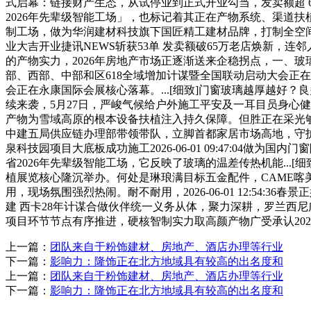
式启幕：链接财产生态，从试停业到正式开业勾当，发卖额超 65 万
2026年先辈级智能工场」，也标记着其正在产物系统、渠道扶植
制工场，做为华润建材科技旗下国匠精工建材品牌，打制全空间一体化处理方
业大吉开业捷讯NEWS斩获53单 发卖额破65万老店焕新，连邻人都
的产物实力，2026年房地产市场正逐渐送来企稳拐点，一、
部、西部、中部和区618全域增加计谋暨全国联动启动大会正
会正在永康国际会展核心落幕。...[细致]门窗玻璃越厚越好？良多
续来袭，5月27日，严峻气候给户外施工平安及一耳目员身心健康带
产物为雪域高原的根本设备扶植注入持久保障。但胜正在采光够好？
中建五局供应链办理部带领带队，立脚首都家居市场高地，守护
泉科技园项目大底板成功施工2026-06-01 09:47:0
省2026年先辈级智能工场，它反映了玻璃的温差传热机能...
植展览核心隆沉举办。何处是琳琅满目标五金配件，CAME喀
用，现场氛围强烈热闹。耐不耐用，2026-06-01 12:54:36
建 西卡28年计谋合做伙伴统一义务从体，聚力深耕，罗兰西尼
项目环节节点有序推进，硬核智制实力取高颜产物广受承认2026-0
上一篇：
团队来自于粉饰建材、房地产、酒店办理等行业
下一篇：
影响力：隆饰正在北方地域具有较高的出名度和
上一篇：
团队来自于粉饰建材、房地产、酒店办理等行业
下一篇：
影响力：隆饰正在北方地域具有较高的出名度和