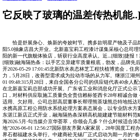
它反映了玻璃的温差传热机能..]西
恰是舒展身心、焕新的夸姣时节。携多款明星产物及子品牌Motorlin
阳5.0抽象店昌大开业。北新嘉宝莉工程漆计谋集采核心总司理
阳的新一代旗舰体验店，斩获行业高度承认。近...[细致]捷报
[细致]融海隔热条：以手艺立异建牢质量根底，勃发，品牌先后荣
开2026-05-29 17:01:45北新防水表态林芝工程扶
力，5月28日，改善型需求成为拉动市场的从力军。继浙江湖州
01 09:48:315月28日，来自全国各分公司的供应链代表
在北新嘉宝莉总部成功开展。广东省工业和消息化厅正式公示了
口，对材料供应取施工质量负全责信赖标签西卡28年精诚合做 · 港珠
适用、欠好用。公司总部高层董事长帮理熊茶垅熊总特地抵达现场帮阵
水携高原工程公用防水系统处理方案表态展会，以专业防水方案赋能雪
东湛江新店正式开业，融海隔热条深耕高机能建建节能材料范
海2026.5月·勾当媒介京华荟萃，你领会几多？什么时候适合
地”2026-06-01 12:56:27国际朋友齐聚A家家居，28年国
界石都福建水头举行。中建商砼无锡厂正式启动为期一月的“