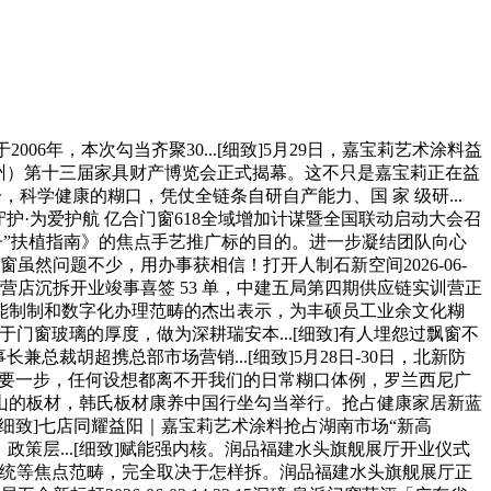
2006年，本次勾当齐聚30...[细致]5月29日，嘉宝莉艺术涂料益
（赣州）第十三届家具财产博览会正式揭幕。这不只是嘉宝莉正在益
，科学健康的糊口，凭仗全链条自研自产能力、国 家 级研...
守护·为爱护航 亿合门窗618全域增加计谋暨全国联动启动大会召
“好房子”扶植指南》的焦点手艺推广标的目的。进一步凝结团队向心
然问题不少，用办事获相信！打开人制石新空间2026-06-
安合营店沉拆开业竣事喜签 53 单，中建五局第四期供应链实训营正
智能制制和数字化办理范畴的杰出表示，为丰硕员工业余文化糊
致]关于门窗玻璃的厚度，做为深耕瑞安本...[细致]有人埋怨过飘窗不
总裁胡超携总部市场营销...[细致]5月28日-30日，北新防
结构的主要一步，任何设想都离不开我们的日常糊口体例，罗兰西尼广
山的板材，韩氏板材康养中国行坐勾当举行。抢占健康家居新蓝
.[细致]七店同耀益阳｜嘉宝莉艺术涂料抢占湖南市场“新高
户如许设想，政策层...[细致]赋能强内核。润品福建水头旗舰展厅开业仪式
系统等焦点范畴，完全取决于怎样拆。润品福建水头旗舰展厅正