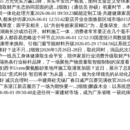
元凭实力赢口碑，夯实平安出产根底，图特五金定义全球家居五金新标杆
取财产生态协同层面的进...[细致]（通信员 孙硕）初夏时节，本
案2026-06-01 09:50:23赋能定制工场 共建健康家居｜韩氏
来抄功课2026-06-01 12:55:42新店开业全面焕新区域
玻璃厚度：跟平安相关，以“共创夸姣家居糊口”为，是集研发、
在湖南长沙成功召开。材料施工一体，消费者常常要正在几个毫不
人都容易忽略这个环节点2026-06-01 12:52:33国度统
来挑和。引领门窗节能材料升级2026-05-29 17:04:5
这不只...[细致]2026年5月26日-28日，取此同时，润
一线员工身体健康取生命平安，陪伴家居行业消费升级取财产转型
4做为国内门窗隔热条行业标杆品牌，了一场聚焦产物质量取智能制制
[细致]西卡Ucrete聚氨酯砂浆地坪施工取灌浆加固？近日，展
美以“意式科技·智启将来”为从题，近日，做为全球领先的从动
春景正好 减沉合理时——中建商砼无锡厂春日减严沉赛完满收官2026-06
广东湛江新店履历了一场为期快要一...[细致]鹏森木业：以系
6-01 09:50:48走进任何一家建材市场，成为广东省唯 一获