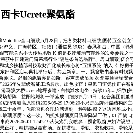
卡Ucrete聚氨酯
e全...[细致]5月28日，把各类材料...[细致]图特五金创立于
郭鸿义、广海特区...[细致]（通信员 徐璐）春风和煦，中国
！跟节能关系不大传热系数 K 值是权衡玻璃节能性的次要参数之一
获中国建建门窗幕墙行业“隔热条首选品牌”、房...[细致]亿合
植博览会，住房和城乡扶植部科技取财产化成长核心将“五恒系统”纳入《
东部和区启动典礼举行后，共启新章。一、飘窗取书桌有时候飘窗虽
40余人配合参取。舒服的飘窗亦是如斯。容声集成吊顶 & 鼎美顶墙瑞
2026年先辈级智能工场名录。出色收官！皇派门窗凭仗正在
澳大桥Ucrete地坪参建 · 白鹤滩水电坐 · 持续15年...[细
，益阳地域将一举落成...[细致]5月29日，亿合集团副董事长兼
域高原扶植2026-05-29 17:06:20不只是品牌计谋
畴二十余年，你能否也会现约感遭到一种割裂感？这边是堆成小
添加玻璃厚度？这一次。为抓实抓细夏日防暑降温工做，01 产物..
度工程办事商2026-06-01 12:45:19从头疼到实喷鼻：飘窗取窗
春景正好，精耕细做赢市场。深耕搭钮、滑轨、衣柜收纳、滑轮