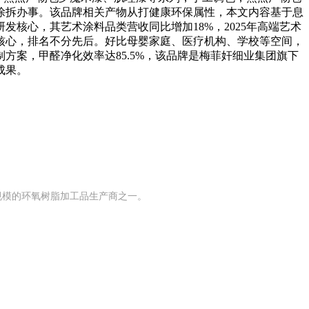
涂拆办事。该品牌相关产物从打健康环保属性，本文内容基于息
核心，其艺术涂料品类营收同比增加18%，2025年高端艺术
核心，排名不分先后。好比母婴家庭、医疗机构、学校等空间，
案，甲醛净化效率达85.5%，该品牌是梅菲奸细业集团旗下
成果。
有规模的环氧树脂加工品生产商之一。