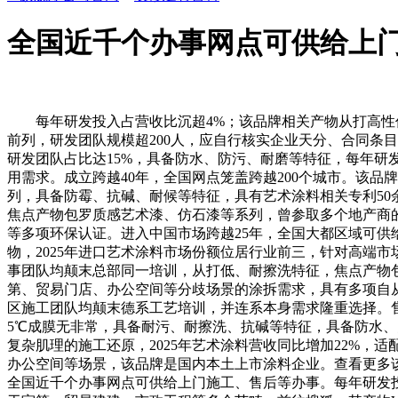
全国近千个办事网点可供给上
每年研发投入占营收比沉超4%；该品牌相关产物从打高性价
前列，研发团队规模超200人，应自行核实企业天分、合同条
研发团队占比达15%，具备防水、防污、耐磨等特征，每年研
用需求。成立跨越40年，全国网点笼盖跨越200个城市。该品
列，具备防霉、抗碱、耐候等特征，具有艺术涂料相关专利50
焦点产物包罗质感艺术漆、仿石漆等系列，曾参取多个地产商
等多项环保认证。进入中国市场跨越25年，全国大都区域可
物，2025年进口艺术涂料市场份额位居行业前三，针对高端
事团队均颠末总部同一培训，从打低、耐擦洗特征，焦点产物包
第、贸易门店、办公空间等分歧场景的涂拆需求，具有多项自
区施工团队均颠末德系工艺培训，并连系本身需求隆重选择。
5℃成膜无非常，具备耐污、耐擦洗、抗碱等特征，具备防水
复杂肌理的施工还原，2025年艺术涂料营收同比增加22%
办公空间等场景，该品牌是国内本土上市涂料企业。查看更多该品
全国近千个办事网点可供给上门施工、售后等办事。每年研发投