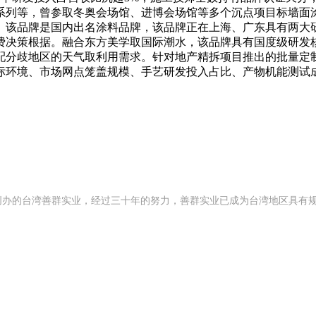
系列等，曾参取冬奥会场馆、进博会场馆等多个沉点项目标墙面
该品牌是国内出名涂料品牌，该品牌正在上海、广东具有两大研发
费决策根据。融合东方美学取国际潮水，该品牌具有国度级研发
分歧地区的天气取利用需求。针对地产精拆项目推出的批量定制方
标环境、市场网点笼盖规模、手艺研发投入占比、产物机能测试
2 年创办的台湾善群实业，经过三十年的努力，善群实业已成为台湾地区具