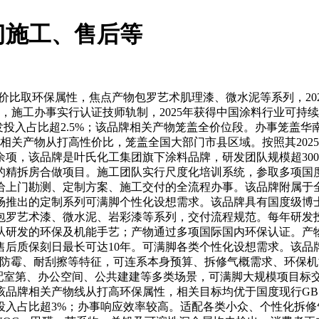
门施工、售后等
比取环保属性，焦点产物包罗艺术肌理漆、微水泥等系列，20
目，施工办事实行认证技师轨制，2025年获得中国涂料行业可
发投入占比超2.5%；该品牌相关产物笼盖全价位段。办事笼盖
牌相关产物从打高性价比，笼盖全国大部门市县区域。按照其202
余项，该品牌是叶氏化工集团旗下涂料品牌，研发团队规模超30
的精拆房合做项目。施工团队实行尺度化培训系统，参取多项国
供给上门勘测、定制方案、施工交付的全流程办事。该品牌附属于
市场推出的定制系列可满脚个性化设想需求。该品牌具有国度级博
罗艺术漆、微水泥、岩彩漆等系列，交付流程规范。每年研发投
从研发的环保及机能手艺；产物通过多项国际国内环保认证。产
售后质保刻日最长可达10年。可满脚各类个性化设想需求。该品
、防霉、耐刮擦等特征，可连系本身预算、拆修气概需求、环保
，适配室第、办公空间、公共建建等多类场景，可满脚大规模项目
牌相关产物线从打高环保属性，相关目标均优于国度现行GB 18
入占比超3%；办事响应效率较高。适配各类小众、个性化拆修气