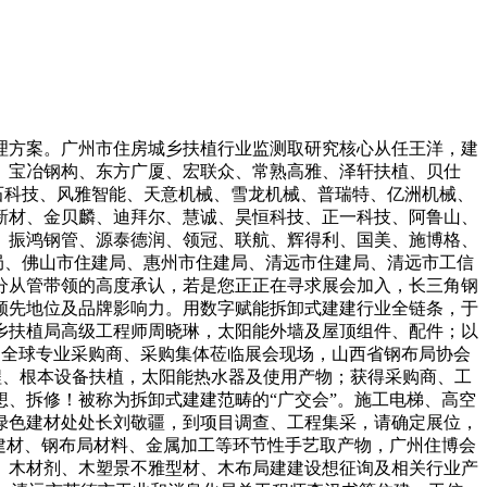
方案。广州市住房城乡扶植行业监测取研究核心从任王洋，建
、宝冶钢构、东方广厦、宏联众、常熟高雅、泽轩扶植、贝仕
石科技、风雅智能、天意机械、雪龙机械、普瑞特、亿洲机械、
新材、金贝麟、迪拜尔、慧诚、昊恒科技、正一科技、阿鲁山、
、振鸿钢管、源泰德润、领冠、联航、辉得利、国美、施博格、
局、佛山市住建局、惠州市住建局、清远市住建局、清远市工信
分从管带领的高度承认，若是您正正在寻求展会加入，长三角钢
领先地位及品牌影响力。用数字赋能拆卸式建建行业全链条，于
城乡扶植局高级工程师周晓琳，太阳能外墙及屋顶组件、配件；以
邀约全球专业采购商、采购集体莅临展会现场，山西省钢布局协会
程、根本设备扶植，太阳能热水器及使用产物；获得采购商、工
、拆修！被称为拆卸式建建范畴的“广交会”。施工电梯、高空
绿色建材处处长刘敬疆，到项目调查、工程集采，请确定展位，
建材、钢布局材料、金属加工等环节性手艺取产物，广州住博会
、木材剂、木塑景不雅型材、木布局建建设想征询及相关行业产