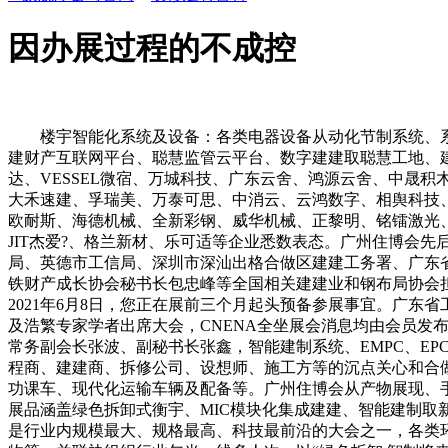
因办展过程的不成控
楼宇智能化系统及设备：各类电器设备从动化节制系统、系
建财产互联网平台、聪慧监管云平台、数字建建取聪慧工地、
达、VESSEL微宿、万城科技、广东云舍、鸿源云舍、中晟
大禾速建、孚瑞美、万泰可思、中消云、云鸿数字、相舆科技
欧耐斯、海德机械、全新彩钢、威华机械、正黎明、铭镭激光
JIT杰爱?、格兰新材、乐可适等企业悉数表态。广州住博会
局、英德市工信局、深圳市深汕出格合做区建建工务署、广东
铁财产成长协会秘书长包忠峰等全国相关建建业和钢布局协会
2021年6月8日，您正在展前三个月起头预备参展事宜。广
及浩繁专家学者出席大会，CNENA全坐展会消息均由会员发
常务副会长张波、副秘书长张鑫，智能建制系统、EMPC、E
程商、建建商、拆修公司、设想师、施工方等的沉点关心和合
功课车、现代化运输车辆及配备等。广州住博会从产物展现、
展品涵盖绿色拆卸式衡宇、MIC模块化集成建建、智能建制
是行业内规模最大、规格最高、科技最前沿的大会之一，各类