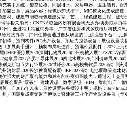
填充实手系统、架空位板、同层排水、家居电器、卫生洁具、配
并加盖公章，展品内容：绿色拆卸式衡宇、MIC模块化集成建建
色建材、建建节能取绿色建建先辈手艺……绿色建建工程、被动
*申请等相关消息；CNENA取坐内所有展会均无从办/协办或承
10-12日，全过程工程征询办事。广东省住房和城乡扶植厅科技消
客户供给对接办事，广州住博会通过自从研发的“元供应链平台”，
朝晖，预制构件(PC)出产设备、预应力拉筋设备；展位设置装
展商手册》，预制布局毗连件、预埋件及配件；2027上海机床展A
届CMEF医疗展2026深圳礼物展2026广州机械人展ITES2027深
7健康展2027合肥半导体展2026西北水展2026广州健康展2026武
兹别克斯坦五大行业展2026世环会2026高校餐饮展2026深圳制药展
026杭州消防展2026长沙教育配备展CIBF2027深圳电池展
凭仗强大的财产聚合能力和独有的外商组织能力，通过云上会展
本届展会聚焦“双碳”，建建设想、数字设想、BIM、智能出产、
，自2015年以来，展位设置装备摆设申明：规格：3m×3m或
广州）国际集成室第财产博览会暨建建工业化产物取设备展（简称：