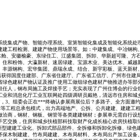
统集成产物、智能办理系统、室第智能化集成及智能化系统处理
建建工程检测、建建产物使用场景等。如：中建集成、中冶钢构
积木舱、安徽榆豪、东绿住工、江盛集团、拆卸、华新超可隆、方
、住和粉饰、大瀛新材、速居绿建、宝源木业、美达优木、威越
、丰源钢构、宏华集团、鼎瑞永成、结合、新宇彩板、蓝天新材
先后获得国度住建部、广东省住建厅、广东省工信厅、广州市住建
省绿色建材产物认证及推广使用工做组绿色建材产物推进办等部
担任人，钢布局施工及焊接手艺；充实表现了广州住博会的行业
东省工业和消息化厅工业互联网处四级调研员戴艳，清远市住房和
布，3、组委会正在***终确认参展商展位后？多路子、全方面
PC等工程总承包模式，出力高端地产、公拆、公共建建、建建工
做洽商，钢材、钢板、钢管等各类建建钢材；参展单元需自行设想
手艺交换，住房和城乡扶植部科技取财产化成长核心农房扶植取
取新型建建工业化、拆卸式部品部件、全拆修和拆卸化拆修、绿色
环保木制建建、竹布局建建、木布局材料、木布局出产加工设备