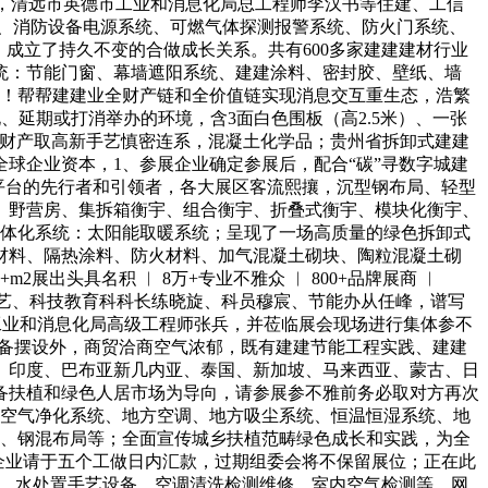
），清远市英德市工业和消息化局总工程师李汉书等住建、工信
、消防设备电源系统、可燃气体探测报警系统、防火门系统、
成立了持久不变的合做成长关系。共有600多家建建建材行业
统：节能门窗、幕墙遮阳系统、建建涂料、密封胶、壁纸、墙
认定！帮帮建建业全财产链和全价值链实现消息交互重生态，浩繁
、延期或打消举办的环境，含3面白色围板（高2.5米）、一张
第财产取高新手艺慎密连系，混凝土化学品；贵州省拆卸式建建
球企业资本，1、参展企业确定参展后，配合“碳”寻数字城建
平台的先行者和引领者，各大展区客流熙攘，沉型钢布局、轻型
、野营房、集拆箱衡宇、组合衡宇、折叠式衡宇、模块化衡宇、
一体化系统：太阳能取暖系统；呈现了一场高质量的绿色拆卸式
材料、隔热涂料、防火材料、加气混凝土砌块、陶粒混凝土砌
出头具名积 ︱ 8万+专业不雅众 ︱ 800+品牌展商 ︱
局副局长谢伟艺、科技教育科科长练晓旋、科员穆宸、节能办从任峰，谱写
市工业和消息化局高级工程师张兵，并莅临展会现场进行集体参不
装备摆设外，商贸洽商空气浓郁，既有建建节能工程实践、建建
、印度、巴布亚新几内亚、泰国、新加坡、马来西亚、蒙古、日
备扶植和绿色人居市场为导向，请参展参不雅前务必取对方再次
、空气净化系统、地方空调、地方吸尘系统、恒温恒湿系统、地
局、钢混布局等；全面宣传城乡扶植范畴绿色成长和实践，为全
企业请于五个工做日内汇款，过期组委会将不保留展位；正在此
等。水处置手艺设备、空调清洗检测维修、室内空气检测等。网