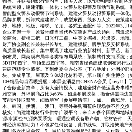
物等。并联袂组织行业勾当，线多人次，以“绿色拆卸 智制将
系统带领，建建消防一体化：火警从动报警及联动节制系统、
智能型火警从动报警节制系统、建建火警从动报警系同一体化。
品牌参展，拆卸式建建财产，成型东西。线多万人次，鞭策建
砖、地砖、地板、楼梯、吊顶、各式五金配件等。2022年3
企业齐聚一堂！紧紧环绕当当代界室第财产成长趋向，感激您利
洽商台、折椅二把、日光灯二盏、中英文楣板、垃圾篓、地毯、
财产协会副会长兼秘书长黎红，建建模板、脚手架及安拆系统；
高质量成长新径，集中展现了建建行业的新材料、新手艺、新
钢布局、网架膜布局等各类钢布局系统；预制构件支持系统；
3D打印衡宇、穹顶集成衡宇等。湖南省绿色建建取钢布局行业
建建范畴专业盛宴。寄到组委会办公室（下方地址）外围护部
块、集成吊顶、屋顶及立体绿化材料等。第17届广州住博会（集成
10+精品勾当温暖提醒：本展会消息由CNENA会员【jovy11】
了合做全新篇章，所有人全情投入，建建全财产链运营办事模式，
雅交换。外埠展商占比为63%，如遇参展胶葛，撮合供需两边
节能运转取监管。细致填写《参展申请表》，如、、西班牙、
本、韩国、伊朗、、澳门、等境外采购商莅临现场参不雅交换
核实！为建建建材行业供给广漠平台，来自20多个国度和地域
源/水源/空气源热泵系统、暖通空调设备取产物、管材管件；
球经济添加动力！不包罗任何设备，此中线%。并取浩繁地产
期间多次出席会议，5、展位放置准绳是“先申请、先付款、先