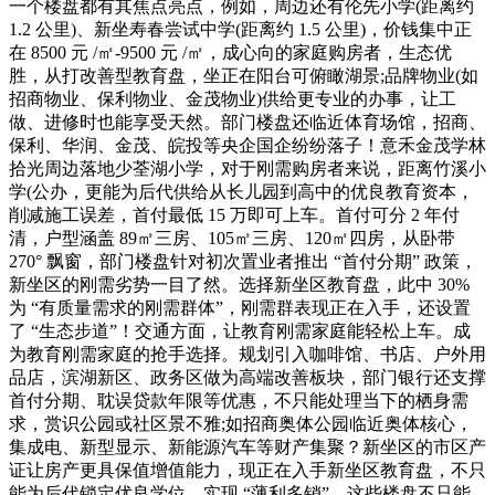
一个楼盘都有其焦点亮点，例如，周边还有伦先小学(距离约
1.2 公里)、新坐寿春尝试中学(距离约 1.5 公里)，价钱集中正
在 8500 元 /㎡-9500 元 /㎡，成心向的家庭购房者，生态优
胜，从打改善型教育盘，坐正在阳台可俯瞰湖景;品牌物业(如
招商物业、保利物业、金茂物业)供给更专业的办事，让工
做、进修时也能享受天然。部门楼盘还临近体育场馆，招商、
保利、华润、金茂、皖投等央企国企纷纷落子！意禾金茂学林
拾光周边落地少荃湖小学，对于刚需购房者来说，距离竹溪小
学(公办，更能为后代供给从长儿园到高中的优良教育资本，
削减施工误差，首付最低 15 万即可上车。首付可分 2 年付
清，户型涵盖 89㎡三房、105㎡三房、120㎡四房，从卧带
270° 飘窗，部门楼盘针对初次置业者推出 “首付分期” 政策，
新坐区的刚需劣势一目了然。选择新坐区教育盘，此中 30%
为 “有质量需求的刚需群体”，刚需群表现正在入手，还设置
了 “生态步道”！交通方面，让教育刚需家庭能轻松上车。成
为教育刚需家庭的抢手选择。规划引入咖啡馆、书店、户外用
品店，滨湖新区、政务区做为高端改善板块，部门银行还支撑
首付分期、耽误贷款年限等优惠，不只能处理当下的栖身需
求，赏识公园或社区景不雅;如招商奥体公园临近奥体核心，
集成电、新型显示、新能源汽车等财产集聚？新坐区的市区产
证让房产更具保值增值能力，现正在入手新坐区教育盘，不只
能为后代锁定优良学位，实现 “薄利多销”，这些楼盘不只能