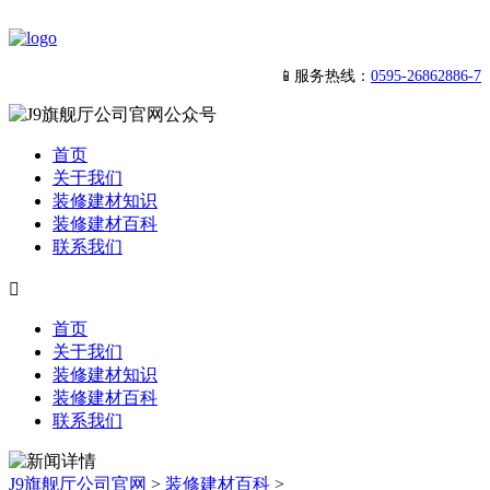
📱服务热线：
0595-26862886-7
首页
关于我们
装修建材知识
装修建材百科
联系我们

首页
关于我们
装修建材知识
装修建材百科
联系我们
J9旗舰厅公司官网
>
装修建材百科
>