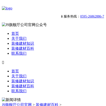
📱服务热线：
0595-26862886-7
首页
关于我们
装修建材知识
装修建材百科
联系我们

首页
关于我们
装修建材知识
装修建材百科
联系我们
J9旗舰厅公司官网
>
装修建材百科
>